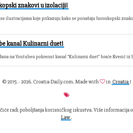
opski znakovi u izolaciji!
se ilustracijama koje prikazuju kako se ponašaju horoskopski znak
e kanal Kulinarni duet!
 dana na Youtubeu pokrenut kanal “Kulinarni duet” braće Kvesić iz S
© 2015. - 2026. Croatia-Daily.com. Made with
in
Croatia
!
čiće radi poboljšanja korisničkog iskustva. Više informacija 
Law
.