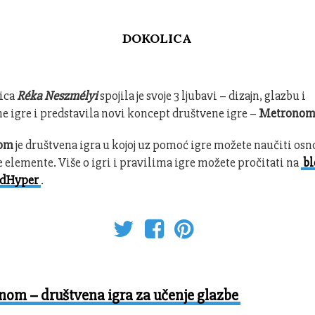
DOKOLICA
rica
Réka Neszmélyi
spojila je svoje 3 ljubavi – dizajn, glazbu i
e igre i predstavila novi koncept društvene igre –
Metrono
nom
je društvena igra u kojoj uz pomoć igre možete naučiti os
 elemente. Više o igri i pravilima igre možete pročitati na
b
dHyper
.
om – društvena igra za učenje glazbe