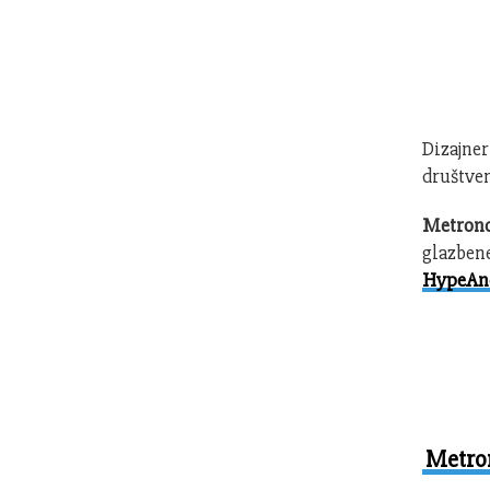
Dizajne
društven
Metro
glazbene
HypeAn
Metron