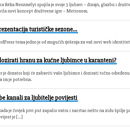
ca Réka Neszmélyi spojila je svoje 3 ljubavi – dizajn, glazbu i društ
avila novi koncept društvene igre – Metronom.
ezentacija turističke sezone…
dPress tema jedno je od mogućih rješenja za vaš novi web identitet
ozirati hranu za kućne ljubimce u karanteni?
r je dozator koji će zabaviti vaše ljubimce i dozirati točno određenu
a im je potrebna.
e kanali za ljubitelje povijesti
ada je čovjek prvi put zapalio vatru i nacrtao nešto na zidu špilje p
vijest je […]