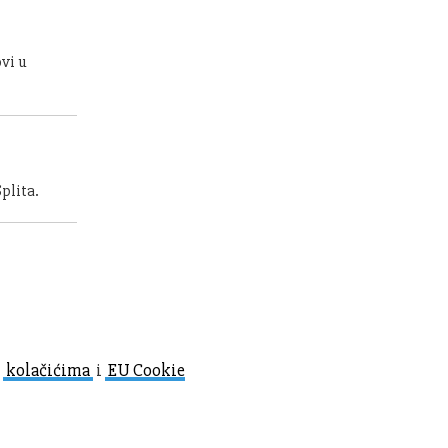
ovi u
plita.
o
kolačićima
i
EU Cookie