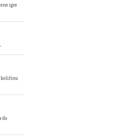
vene igre
.
 količinu
a do