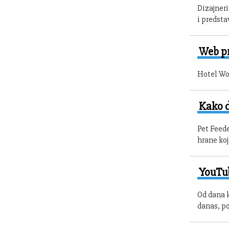
Dizajneri
i predst
Web pr
Hotel Wor
Kako d
Pet Feede
hrane koj
YouTub
Od dana k
danas, po