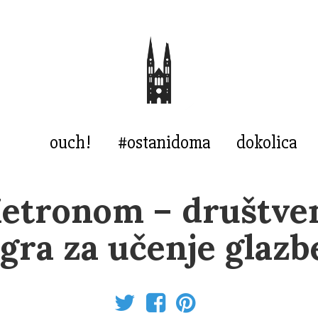
ouch!
#ostanidoma
dokolica
etronom – društve
igra za učenje glazb